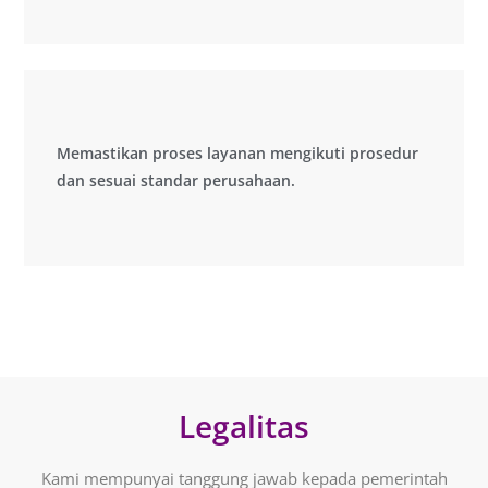
Memastikan proses layanan mengikuti prosedur
Memastikan proses layanan mengikuti prosedur
dan sesuai standar perusahaan.
dan sesuai standar perusahaan.
Legalitas
Kami mempunyai tanggung jawab kepada pemerintah