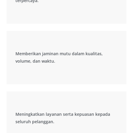
terpercaya.
terpercaya.
Memberikan jaminan mutu dalam kualitas,
Memberikan jaminan mutu dalam kualitas,
volume, dan waktu.
volume, dan waktu.
Meningkatkan layanan serta kepuasan kepada
Meningkatkan layanan serta kepuasan kepada
seluruh pelanggan.
seluruh pelanggan.