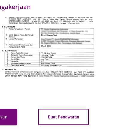
nagakerjaan
esan
Buat Penawaran