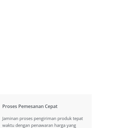
Proses Pemesanan Cepat
Proses Pemesanan Cepat
Jaminan proses pengiriman produk tepat
Jaminan proses pengiriman produk tepat
waktu dengan penawaran harga yang
waktu dengan penawaran harga yang