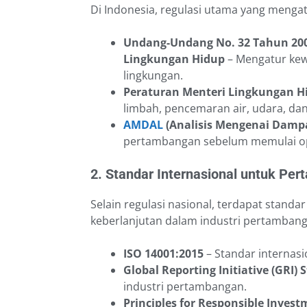
Di Indonesia, regulasi utama yang menga
Undang-Undang No. 32 Tahun 200
Lingkungan Hidup
– Mengatur kew
lingkungan.
Peraturan Menteri Lingkungan H
limbah, pencemaran air, udara, dan
AMDAL
(Analisis Mengenai Damp
pertambangan sebelum memulai op
2. Standar Internasional untuk Pe
Selain regulasi nasional, terdapat stan
keberlanjutan dalam industri pertambanga
ISO 14001:2015
– Standar internas
Global Reporting Initiative (GRI)
industri pertambangan.
Principles for Responsible Invest