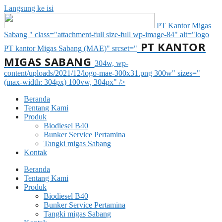
Langsung ke isi
PT Kantor Migas
Sabang " class="attachment-full size-full wp-image-84" alt="logo
PT KANTOR
PT kantor Migas Sabang (MAE)" srcset="
MIGAS SABANG
304w, wp-
content/uploads/2021/12/logo-mae-300x31.png 300w" sizes="
(max-width: 304px) 100vw, 304px" />
Beranda
Tentang Kami
Produk
Biodiesel B40
Bunker Service Pertamina
Tangki migas Sabang
Kontak
Beranda
Tentang Kami
Produk
Biodiesel B40
Bunker Service Pertamina
Tangki migas Sabang