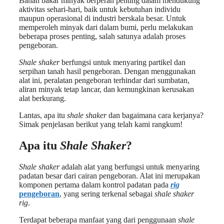
Bahan bakar minyak berperan penting dalam mendukung
aktivitas sehari-hari, baik untuk kebutuhan individu
maupun operasional di industri berskala besar. Untuk
memperoleh minyak dari dalam bumi, perlu melakukan
beberapa proses penting, salah satunya adalah proses
pengeboran.
Shale shaker
berfungsi untuk menyaring partikel dan
serpihan tanah hasil pengeboran. Dengan menggunakan
alat ini, peralatan pengeboran terhindar dari sumbatan,
aliran minyak tetap lancar, dan kemungkinan kerusakan
alat berkurang.
Lantas, apa itu
shale shaker
dan bagaimana cara kerjanya?
Simak penjelasan berikut yang telah kami rangkum!
Apa itu
Shale Shaker
?
Shale shaker
adalah alat yang berfungsi untuk menyaring
padatan besar dari cairan pengeboran. Alat ini merupakan
komponen pertama dalam kontrol padatan pada
rig
pengeboran
, yang sering terkenal sebagai
shale shaker
rig
.
Terdapat beberapa manfaat yang dari penggunaan
shale