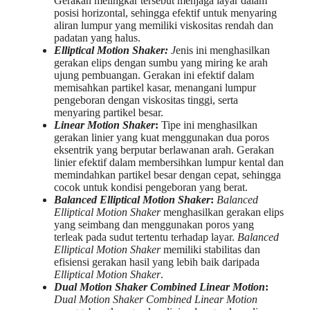
Gerakan melingkar tersebut menjaga layar dalam
posisi horizontal, sehingga efektif untuk menyaring
aliran lumpur yang memiliki viskositas rendah dan
padatan yang halus.
Elliptical Motion Shaker:
J
enis ini menghasilkan
gerakan elips dengan sumbu yang miring ke arah
ujung pembuangan. Gerakan ini efektif dalam
memisahkan partikel kasar, menangani lumpur
pengeboran dengan viskositas tinggi, serta
menyaring partikel besar.
Linear Motion Shaker
:
Tipe ini menghasilkan
gerakan linier yang kuat menggunakan dua poros
eksentrik yang berputar berlawanan arah. Gerakan
linier efektif dalam membersihkan lumpur kental dan
memindahkan partikel besar dengan cepat, sehingga
cocok untuk kondisi pengeboran yang berat.
Balanced Elliptical Motion Shaker
:
Balanced
Elliptical Motion Shaker
menghasilkan gerakan elips
yang seimbang dan menggunakan poros yang
terleak pada sudut tertentu terhadap layar.
Balanced
Elliptical Motion Shaker
memiliki stabilitas dan
efisiensi gerakan hasil yang lebih baik daripada
Elliptical Motion Shaker
.
Dual Motion Shaker Combined Linear Motion
:
Dual Motion Shaker Combined Linear Motion