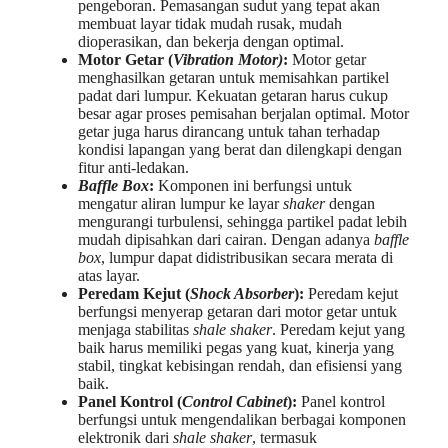
pengeboran. Pemasangan sudut yang tepat akan
membuat layar tidak mudah rusak, mudah
dioperasikan, dan bekerja dengan optimal.
Motor Getar (
Vibration Motor)
:
Motor getar
menghasilkan getaran untuk memisahkan partikel
padat dari lumpur. Kekuatan getaran harus cukup
besar agar proses pemisahan berjalan optimal. Motor
getar juga harus dirancang untuk tahan terhadap
kondisi lapangan yang berat dan dilengkapi dengan
fitur anti-ledakan.
Baffle Box
:
Komponen ini berfungsi untuk
mengatur aliran lumpur ke layar
shaker
dengan
mengurangi turbulensi, sehingga partikel padat lebih
mudah dipisahkan dari cairan. Dengan adanya
baffle
box
, lumpur dapat didistribusikan secara merata di
atas layar.
Peredam Kejut (
Shock Absorber
):
Peredam kejut
berfungsi menyerap getaran dari motor getar untuk
menjaga stabilitas
shale shaker
. Peredam kejut yang
baik harus memiliki pegas yang kuat, kinerja yang
stabil, tingkat kebisingan rendah, dan efisiensi yang
baik.
Panel Kontrol (
Control Cabinet
):
Panel kontrol
berfungsi untuk mengendalikan berbagai komponen
elektronik dari
shale shaker
, termasuk