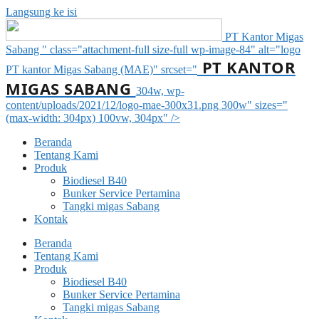
Langsung ke isi
PT Kantor Migas
Sabang " class="attachment-full size-full wp-image-84" alt="logo
PT KANTOR
PT kantor Migas Sabang (MAE)" srcset="
MIGAS SABANG
304w, wp-
content/uploads/2021/12/logo-mae-300x31.png 300w" sizes="
(max-width: 304px) 100vw, 304px" />
Beranda
Tentang Kami
Produk
Biodiesel B40
Bunker Service Pertamina
Tangki migas Sabang
Kontak
Beranda
Tentang Kami
Produk
Biodiesel B40
Bunker Service Pertamina
Tangki migas Sabang