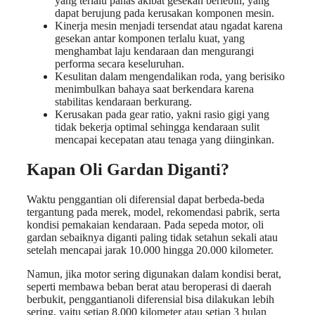
yang terlalu panas akibat gesekan berlebih, yang
dapat berujung pada kerusakan komponen mesin.
Kinerja mesin menjadi tersendat atau ngadat karena
gesekan antar komponen terlalu kuat, yang
menghambat laju kendaraan dan mengurangi
performa secara keseluruhan.
Kesulitan dalam mengendalikan roda, yang berisiko
menimbulkan bahaya saat berkendara karena
stabilitas kendaraan berkurang.
Kerusakan pada gear ratio, yakni rasio gigi yang
tidak bekerja optimal sehingga kendaraan sulit
mencapai kecepatan atau tenaga yang diinginkan.
Kapan Oli Gardan Diganti?
Waktu penggantian oli diferensial dapat berbeda-beda
tergantung pada merek, model, rekomendasi pabrik, serta
kondisi pemakaian kendaraan. Pada sepeda motor, oli
gardan sebaiknya diganti paling tidak setahun sekali atau
setelah mencapai jarak 10.000 hingga 20.000 kilometer.
Namun, jika motor sering digunakan dalam kondisi berat,
seperti membawa beban berat atau beroperasi di daerah
berbukit, penggantianoli diferensial bisa dilakukan lebih
sering, yaitu setiap 8.000 kilometer atau setiap 3 bulan