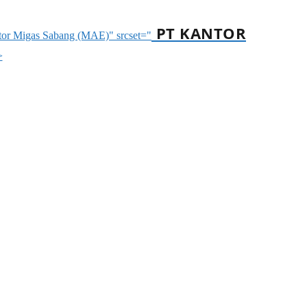
PT KANTOR
ntor Migas Sabang (MAE)" srcset="
>