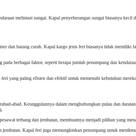
aan melintasi sungai. Kapal penyeberangan sungai biasanya kecil dan
iner dan barang curah. Kapal kargo jenis feri biasanya tidak memiliki
ung pada berbagai faktor, seperti berapa jumlah penumpang dan kendar
s feri yang paling efisien dan efektif untuk memenuhi kebutuhan mereka
ma berabad-abad. Keunggulannya dalam menghubungkan pulau dan daratan 
g.
ti pesawat terbang dan jembatan, membuatnya menjadi pilihan yang men
ada jembatan. Kapal feri juga memungkinkan penumpang untuk menikma