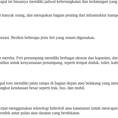
kapal ini biasanya memiliki jadwal keberangkatan dan kedatangan yang
i banyak orang, dan merupakan bagian penting dari infrastruktur transp
perasi. Berikut beberapa jenis feri yang umum digunakan.
mereka. Feri penumpang memiliki berbagai ukuran dan kapasitas, dari
litas untuk kenyamanan penumpang, seperti tempat duduk, toilet, kafe
al roro memiliki pintu rampa di bagian depan atau belakang yang me
gkut kendaraan besar seperti truk, bus, dan mobil.
cepat menggunakan teknologi hidrofoil atau katamaran untuk mencapai 
endek antar pulau atau daratan yang berdekatan.