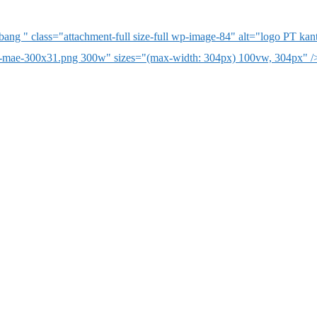
ng " class="attachment-full size-full wp-image-84" alt="logo PT ka
o-mae-300x31.png 300w" sizes="(max-width: 304px) 100vw, 304px" /