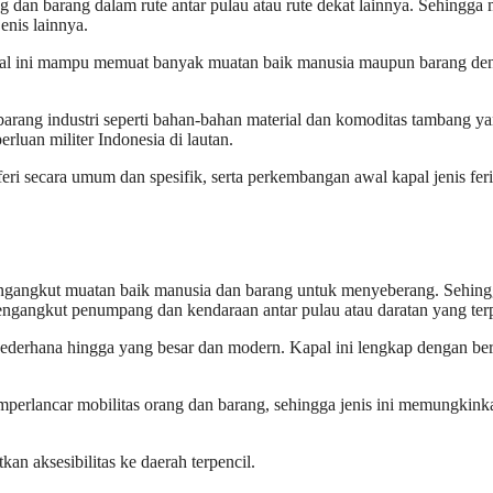
dan barang dalam rute antar pulau atau rute dekat lainnya. Sehingga
enis lainnya.
kapal ini mampu memuat banyak muatan baik manusia maupun barang d
ng industri seperti bahan-bahan material dan komoditas tambang yang
erluan militer Indonesia di lautan.
al feri secara umum dan spesifik, serta perkembangan awal kapal jenis f
engangkut muatan baik manusia dan barang untuk menyeberang. Sehin
mengangkut penumpang dan kendaraan antar pulau atau daratan yang terp
an sederhana hingga yang besar dan modern. Kapal ini lengkap dengan b
perlancar
mobilitas orang dan barang, sehingga jenis ini memungkin
n aksesibilitas ke daerah terpencil.