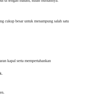
al di tengah malam, itulah buritannya.
yang cukup besar untuk menampung salah satu
etaran kapal serta mempertahankan
k.
en.