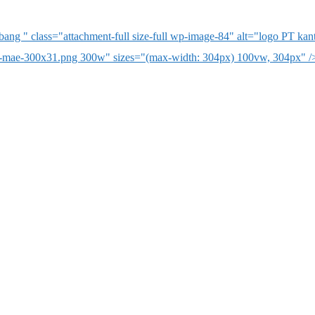
ng " class="attachment-full size-full wp-image-84" alt="logo PT ka
o-mae-300x31.png 300w" sizes="(max-width: 304px) 100vw, 304px" /