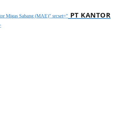
PT KANTOR
ntor Migas Sabang (MAE)" srcset="
>