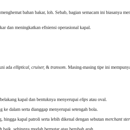
k menghemat bahan bakar, loh. Sebab, bagian semacam ini biasanya 
r dan meningkatkan efisiensi operasional kapal.
akni ada
elliptical, cruiser,
&
transom.
Masing-masing tipe ini mempunyai
 belakang kapal dan bentuknya menyerupai
elips
atau oval.
ng ke dalam serta dianggap menyerupai setengah bola.
g, hingga kapal patroli serta lebih dikenal dengan sebutan
merchant ste
baik, sehingga mudah berputar atau berubah arah.