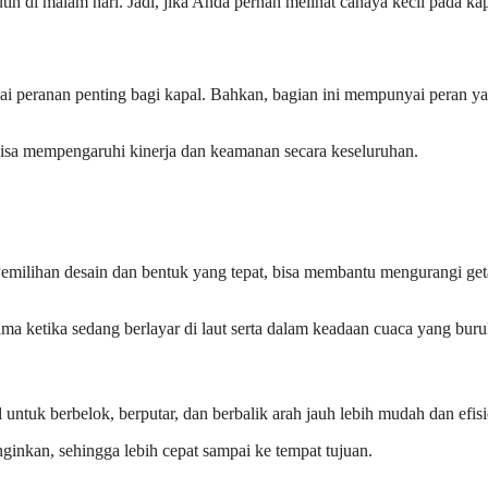
ih di malam hari. Jadi, jika Anda pernah melihat cahaya kecil pada kap
yai peranan penting bagi kapal. Bahkan, bagian ini mempunyai peran 
bisa mempengaruhi kinerja dan keamanan secara keseluruhan.
r. Pemilihan desain dan bentuk yang tepat, bisa membantu mengurangi g
ama ketika sedang berlayar di laut serta dalam keadaan cuaca yang buru
ntuk berbelok, berputar, dan berbalik arah jauh lebih mudah dan efisi
ginkan, sehingga lebih cepat sampai ke tempat tujuan.